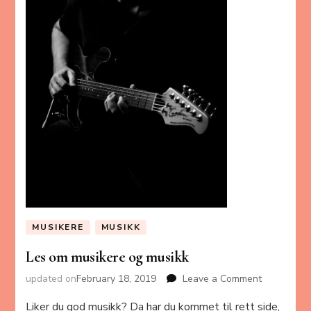
MUSIKERE
MUSIKK
Les om musikere og musikk
updated on
February 18, 2019
Leave a Comment
on
Les
Liker du god musikk? Da har du kommet til rett side,
om