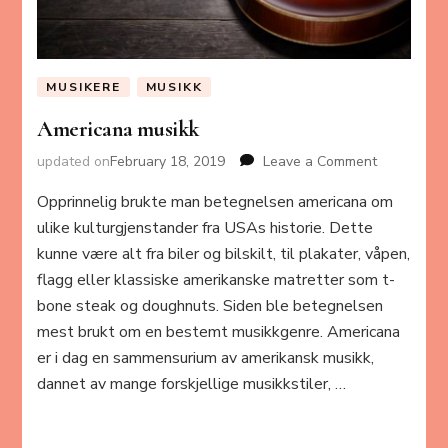
MUSIKERE
MUSIKK
Americana musikk
updated on
February 18, 2019
Leave a Comment
on
Americana
Opprinnelig brukte man betegnelsen americana om
musikk
ulike kulturgjenstander fra USAs historie. Dette
kunne være alt fra biler og bilskilt, til plakater, våpen,
flagg eller klassiske amerikanske matretter som t-
bone steak og doughnuts. Siden ble betegnelsen
mest brukt om en bestemt musikkgenre. Americana
er i dag en sammensurium av amerikansk musikk,
dannet av mange forskjellige musikkstiler, …