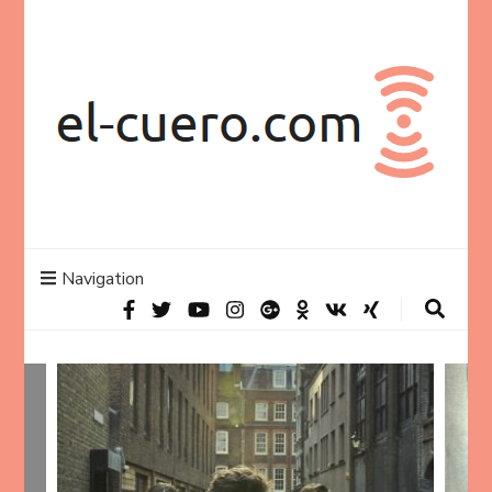
el-cuero.com
nettside om musikk og musikere
Navigation