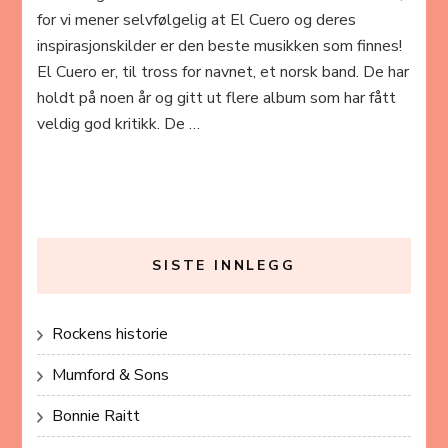
musikere
for vi mener selvfølgelig at El Cuero og deres
og
inspirasjonskilder er den beste musikken som finnes!
musikk
El Cuero er, til tross for navnet, et norsk band. De har
holdt på noen år og gitt ut flere album som har fått
veldig god kritikk. De …
SISTE INNLEGG
Rockens historie
Mumford & Sons
Bonnie Raitt