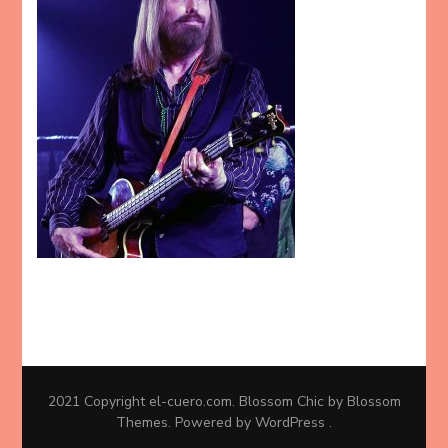
2021 Copyright
el-cuero.com
.
Blossom Chic
by Blossom
Themes. Powered by
WordPress
.