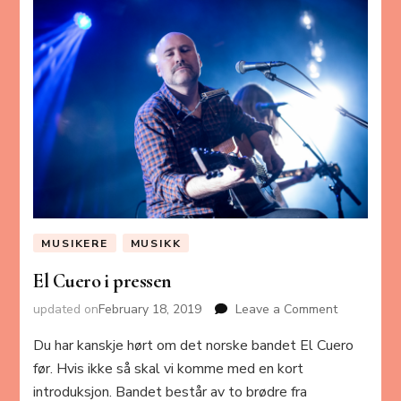
MUSIKERE
MUSIKK
El Cuero i pressen
updated on
February 18, 2019
Leave a Comment
on
El
Du har kanskje hørt om det norske bandet El Cuero
Cuero
i
før. Hvis ikke så skal vi komme med en kort
pressen
introduksjon. Bandet består av to brødre fra